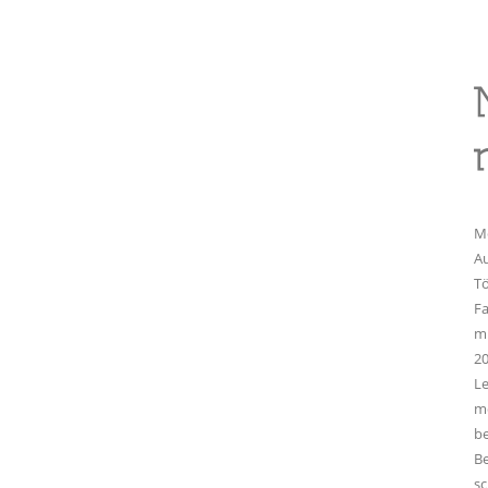
Me
A
T
Fa
mi
20
L
me
be
Be
s