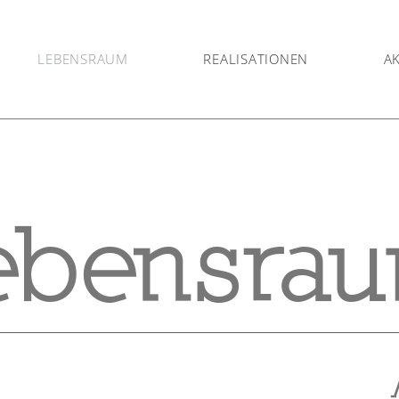
LEBENSRAUM
REALISATIONEN
A
ebensra