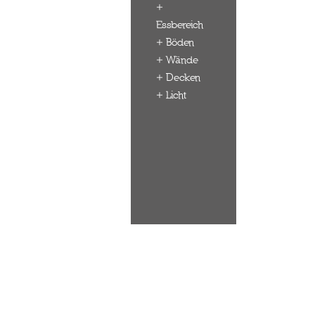
+
Essbereich
+ Böden
+ Wände
+ Decken
+ Licht