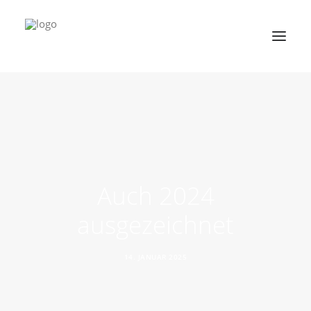
HOME
LEBENSRAUM
REALISATIONEN
Auch 2024
AKTUELLES
ausgezeichnet
KONTAKT
14. JANUAR 2025